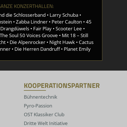
GANZE KONZERTHALLEN:
d die Schlosserband • Larry Schuba •
stein • Zabba Lindner • Peter Caulton • 45
Drangdüwels • Fair Play • Scooter Lee •
he Soul 50 Voices Groove • Mit 18 – Still
ht • Die Alpenrocker • Night Hawk • Cactus
nner • Die Herren Dandruff • Planet Emily
KOOPERATIONSPARTNER
Bühnentechnik
Pyro-Passion
OST Klassiker Club
Dritte Welt Initiative