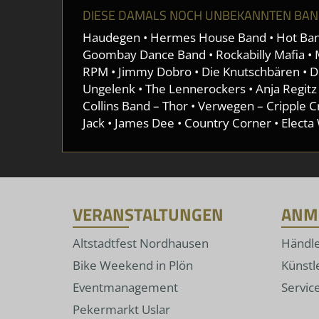
DIESE DAMALS NOCH UNBEKANNTEN BAND
Haudegen • Hermes House Band • Hot Bandit
Goombay Dance Band • Rockabilly Mafia • Ma
RPM • Jimmy Dobro • Die Knutschbären • Die
Ungelenk • The Lennerockers • Anja Regitz •
Collins Band – Thor • Verwegen – Cripple 
Jack • James Dee • Country Corner • Electa
VERANSTALTUNGEN
ANM
Altstadtfest Nordhausen
Händl
Bike Weekend in Plön
Künstl
Eventmanagement
Servic
Pekermarkt Uslar