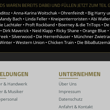
S WAREN BEREITS DABEI UND FÜLLEN JETZT ZUM TEIL 
oz • Anna-Karina Woitschak • Ohrenfeindt • Big Harry un
ndy Bach • Linda Feller • Kneipenterroristen • Abi Wallen
 Lachtaler • Proft Rockband • Boerney & die TriTops • De 
 Dirk Maverick • Neid Klapp • Ricky Shane • Orange Blue • T
Creek • Silverwood • Die Herrenhäuser • Münchner Zwietrac
 Winter • Western Union • Chicken Train • Die BibaButzemä
ELDUNGEN
UNTERNEHMEN
er & Handwerk
Über Uns
er & Musiker
Impressum
epersonal
Datenschutz
Anfahrt & Kontakt