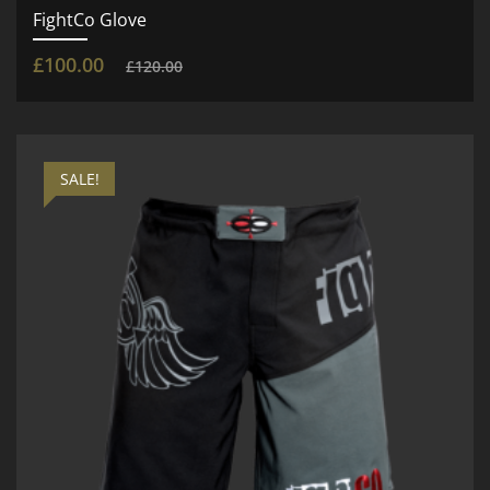
FightCo Glove
£
100.00
£
120.00
SALE!