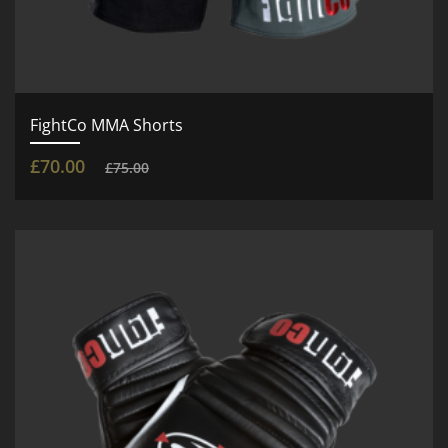
FightCo MMA Shorts
£
70.00
£
75.00